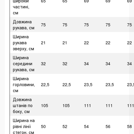
широкій
65
65
69
69
69
частині,
см
Довжина
75
75
75
75
75
рукава, см
Ширина
рукава
21
21
22
22
22
зверху, см
Ширина
середини
32
32
34
34
34
рукава, см
Ширина
горловини,
22,5
22,5
23,5
23,5
23,
см
Довжина
штанів по
105
105
111
111
11
боку, см
Ширина на
рівні лінії
50
52
54
56
58
стегон, см