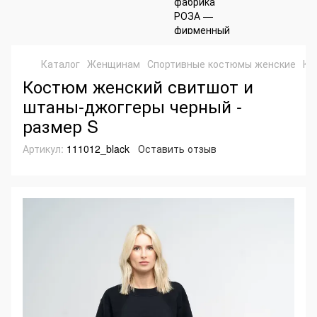
Каталог
Женщинам
Спортивные костюмы женские
Ко
Костюм женский свитшот и
штаны-джоггеры черный -
размер S
Артикул:
111012_black
Оставить отзыв