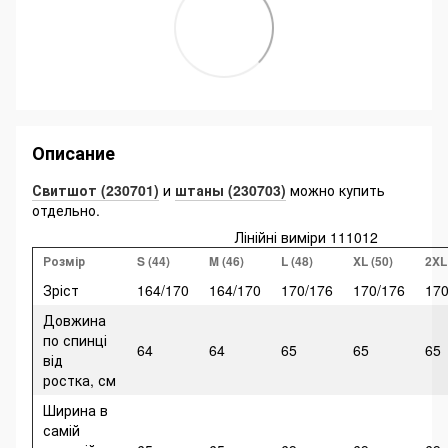
Описание
Свитшот (230701)
и
штаны (230703)
можно купить
отдельно.
Лінійні виміри 111012
Розмір
S (44)
M (46)
L (48)
XL (50)
2XL
Зріст
164/170
164/170
170/176
170/176
170
Довжина
по спинці
64
64
65
65
65
від
ростка, см
Ширина в
самій