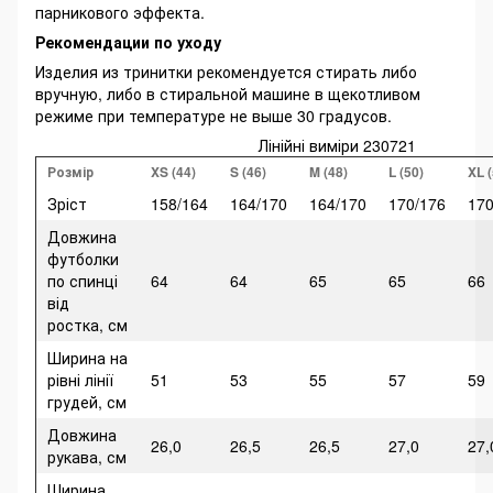
парникового эффекта.
Рекомендации по уходу
Изделия из тринитки рекомендуется стирать либо
вручную, либо в стиральной машине в щекотливом
режиме при температуре не выше 30 градусов.
Лінійні виміри 230721
Розмір
XS (44)
S (46)
M (48)
L (50)
XL (
Зріст
158/164
164/170
164/170
170/176
170
Довжина
футболки
по спинці
64
64
65
65
66
від
ростка, см
Ширина на
рівні лінії
51
53
55
57
59
грудей, см
Довжина
26,0
26,5
26,5
27,0
27,
рукава, см
Ширина