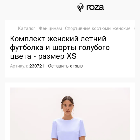
Каталог
Женщинам
Спортивные костюмы женские
Ко
Комплект женский летний
футболка и шорты голубого
цвета - размер XS
Артикул:
230721
Оставить отзыв