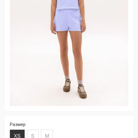
Размер
XS
S
M