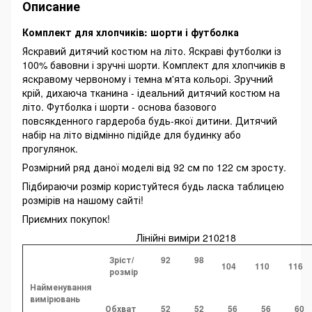
Описание
Комплект для хлопчиків: шорти і футболка
Яскравий дитячий костюм на літо. Яскраві футболки із
100% бавовни і зручні шорти. Комплект для хлопчиків в
яскравому червоному і темна м'ята кольорі. Зручний
крій, дихаюча тканина - ідеальний дитячий костюм на
літо. Футболка і шорти - основа базового
повсякденного гардероба будь-якої дитини. Дитячий
набір на літо відмінно підійде для будинку або
прогулянок.
Розмірний ряд даної моделі від 92 см по 122 см зросту.
Підбираючи розмір користуйтеся будь ласка таблицею
розмірів на нашому сайті!
Приємних покупок!
Лінійні виміри 210218
Зріст/
92
98
104
110
116
розмір
Найменування
вимірювань
Обхват
52
52
56
56
60