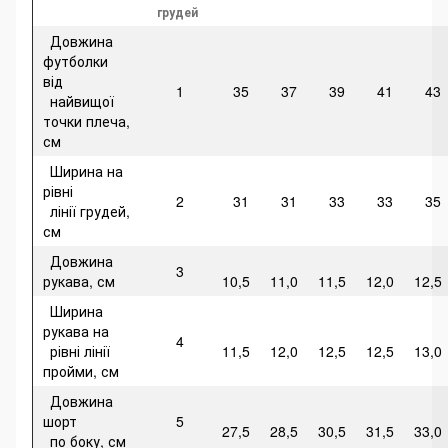
грудей
Довжина
футболки
від
1
35
37
39
41
43
найвищої
точки плеча,
см
Ширина на
рівні
2
31
31
33
33
35
лінії грудей,
см
Довжина
3
рукава, см
10,5
11,0
11,5
12,0
12,5
Ширина
рукава на
4
рівні лінії
11,5
12,0
12,5
12,5
13,0
пройми, см
Довжина
шорт
5
27,5
28,5
30,5
31,5
33,0
по боку, см