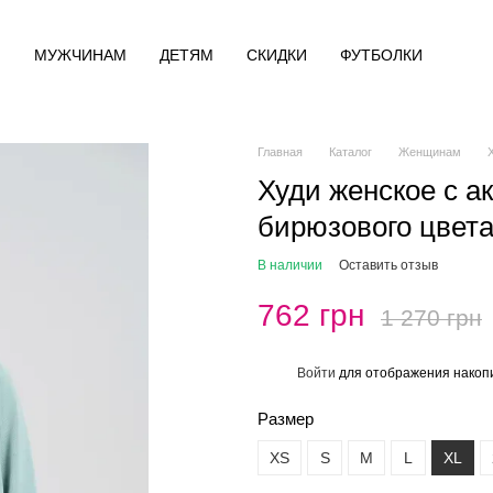
М
МУЖЧИНАМ
ДЕТЯМ
СКИДКИ
ФУТБОЛКИ
Главная
Каталог
Женщинам
Худи женское с а
бирюзового цвета
В наличии
Оставить отзыв
762 грн
1 270 грн
Войти
для отображения накопи
%
Размер
XS
S
M
L
XL