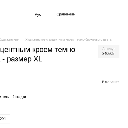
Рус
Сравнение
Худи женские
Худи женское с акцентным кроем темно-бирюзового цвета
кцентным кроем темно-
Артикул
240608
 - размер XL
В желания
тельной скидки
2XL