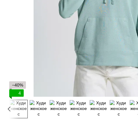
−40%
4