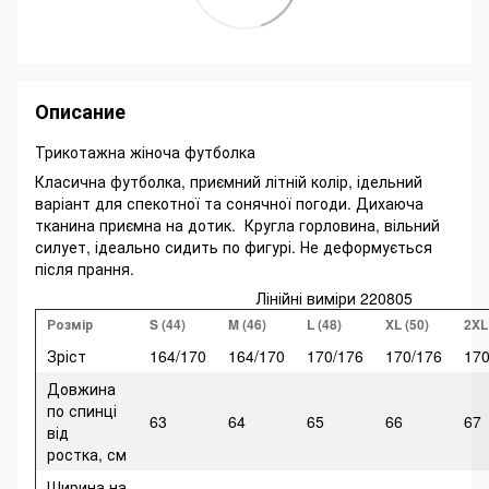
Описание
Трикотажна жіноча футболка
Класична футболка, приємний літній колір, ідельний
варіант для спекотної та сонячної погоди. Дихаюча
тканина приємна на дотик. Кругла горловина, вільний
силует, ідеально сидить по фигурі. Не деформується
після прання.
Лінійні виміри 220805
Розмір
S (44)
M (46)
L (48)
XL (50)
2XL
Зріст
164/170
164/170
170/176
170/176
170
Довжина
по спинці
63
64
65
66
67
від
ростка, см
Ширина на