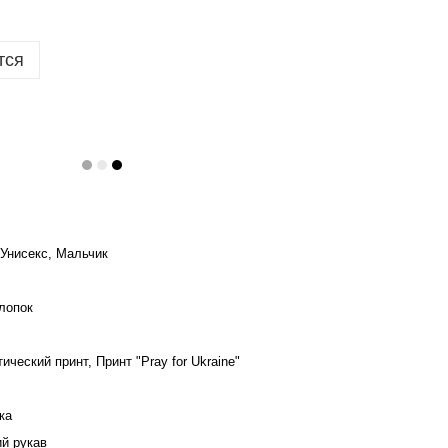
тся
 Унисекс, Мальчик
лопок
ический принт, Принт "Pray for Ukraine"
ка
ий рукав