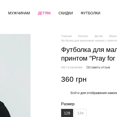
М
МУЖЧИНАМ
ДЕТЯМ
СКИДКИ
ФУТБОЛКИ
Главная
Каталог
Детям
Маль
Футболка для мальчиков черная с принтом
Футболка для мал
принтом "Pray for
Нет в наличии
Оставить отзыв
360 грн
Войти
для отображения накопи
%
Размер
128
134