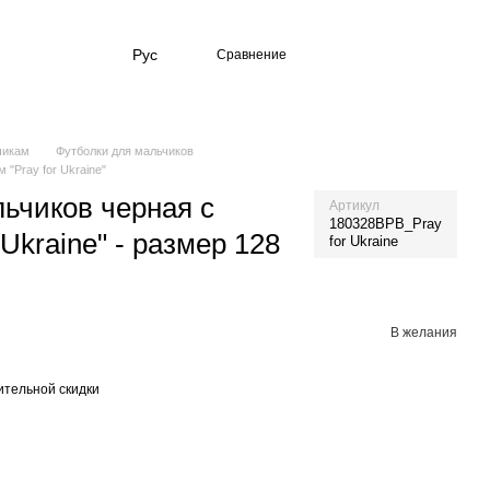
Рус
Сравнение
чикам
Футболки для мальчиков
 "Pray for Ukraine"
ьчиков черная с
Артикул
180328BPB_Pray
 Ukraine" - размер 128
for Ukraine
В желания
тельной скидки