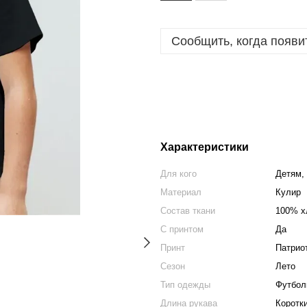
Сообщить, когда появи
Характеристики
Для кого
Детям,
Материал
Кулир
Состав ткани
100% х
С принтом
Да
Принт
Патриот
Сезон
Лето
Тип одежды
Футбол
Длина рукава
Коротк