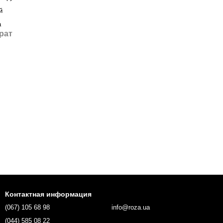
й
а
рат
Контактная информация
(067) 105 68 98
info@roza.ua
(044) 585 08 22