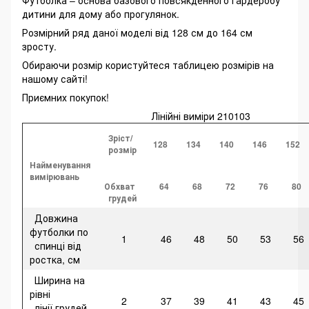
Футболка – основа базового повсякденного гардеробу
дитини для дому або прогулянок.
Розмірний ряд даної моделі від 128 см до 164 см
зросту.
Обираючи розмір користуйтеся таблицею розмірів на
нашому сайті!
Приємних покупок!
Лінійні виміри 210103
Зріст/
128
134
140
146
152
розмір
Найменування
вимірювань
Обхват
64
68
72
76
80
грудей
Довжина
футболки по
1
46
48
50
53
56
спинці від
ростка, см
Ширина на
рівні
2
37
39
41
43
45
лінії грудей,