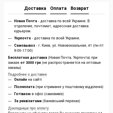
Доставка
Оплата
Возврат
Новая Почта
- доставка по всей Украине. В
отделение, почтомат, адрессная доставка
курьером.
Укрпочта
- доставка по всей Украине.
Самовывоз
- г. Киев, ул. Нововокзальная, 41 (пн-пт
9:00-17:00)
Бесплатная доставка
(Новая Почта, Укрпочта) при
заказе
от 3000 грн
(не распространяется на оптовые
заказы)
Подробнее о доставке
Онлайн
на сайті
Післяплата
(при отриманні у поштовому відділенні)
Готівкою
в офісі (самовивіз)
За реквізитами
(банківський переказ)
Докладніше про оплату
Повернути чи обміняти товар Ви зможете протягом 14