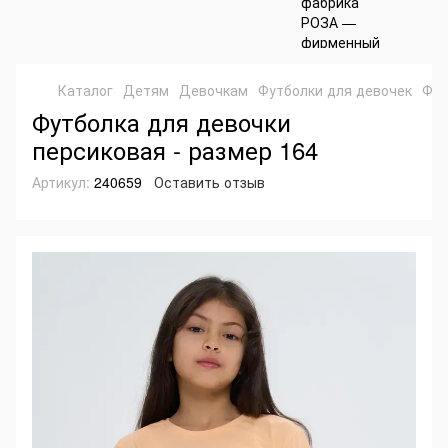
Каталог
Детям
Девочкам
Футболки для девочек
Фут
Футболка для девочки
персиковая - размер 164
Артикул:
240659
Оставить отзыв