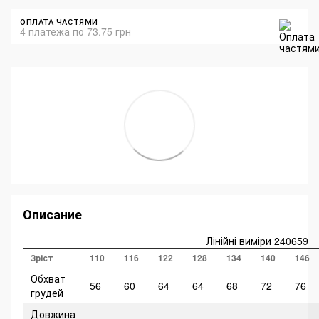
ОПЛАТА ЧАСТЯМИ
4 платежа по 73.75 грн
Описание
Лінійні виміри 240659
Зріст
110
116
122
128
134
140
146
Обхват
56
60
64
64
68
72
76
грудей
Довжина