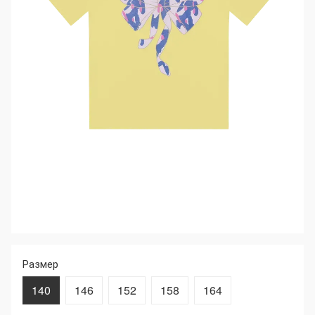
Размер
140
146
152
158
164