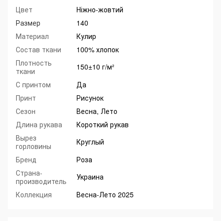
Цвет
Ніжно-жовтий
Размер
140
Материал
Кулир
Состав ткани
100% хлопок
Плотность
150±10 г/м²
ткани
С принтом
Да
Принт
Рисунок
Сезон
Весна, Лето
Длина рукава
Короткий рукав
Вырез
Круглый
горловины
Бренд
Роза
Страна-
Украина
производитель
Коллекция
Весна-Лето 2025