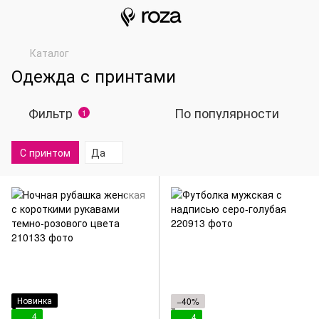
Каталог
Одежда с принтами
Фильтр
По популярности
1
С принтом
Да
Новинка
−40%
4
4