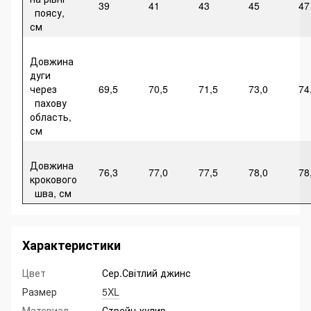
39
41
43
45
47
поясу,
см
Довжина
дуги
через
69,5
70,5
71,5
73,0
74
пахову
область,
см
Довжина
76,3
77,0
77,5
78,0
78
крокового
шва, см
Характеристики
Цвет
Сер.Світлий джинс
Размер
5XL
Материал
Стрейч-кулир