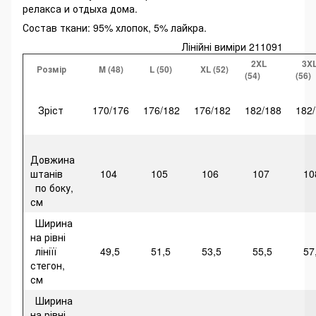
релакса и отдыха дома.
Состав ткани: 95% хлопок, 5% лайкра.
Лінійні виміри 211091
2XL
3X
Розмір
M (48)
L (50)
XL (52)
(54)
(56)
Зріст
170/176
176/182
176/182
182/188
182
Довжина
штанів
104
105
106
107
10
по боку,
см
Ширина
на рівні
лініїї
49,5
51,5
53,5
55,5
57
стегон,
см
Ширина
на рівні