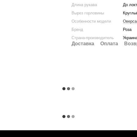
Длина рукава
До лок
Вырез горловины
Круглы
Особенности модели
Оверса
Бренд
Роза
Страна-производитель
Украин
Доставка
Оплата
Возв