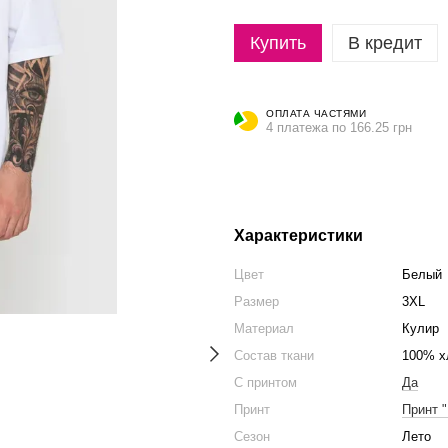
Купить
В кредит
ОПЛАТА ЧАСТЯМИ
4 платежа по 166.25 грн
Характеристики
Цвет
Белый
Размер
3XL
Материал
Кулир
Состав ткани
100% х
С принтом
Да
Принт
Принт 
Сезон
Лето