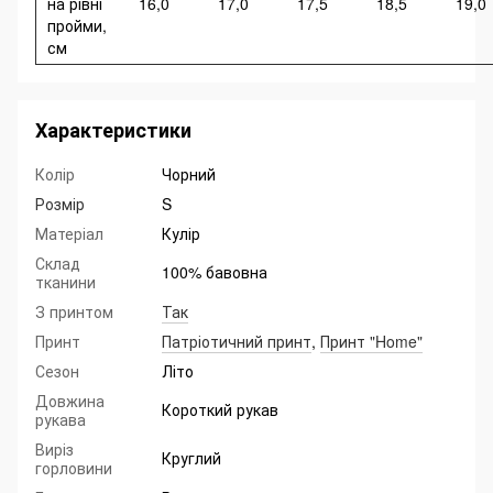
на рівні
16,0
17,0
17,5
18,5
19,0
пройми,
см
Характеристики
Колір
Чорний
Розмір
S
Матеріал
Кулір
Склад
100% бавовна
тканини
З принтом
Так
Принт
Патріотичний принт
,
Принт "Home"
Сезон
Літо
Довжина
Короткий рукав
рукава
Виріз
Круглий
горловини