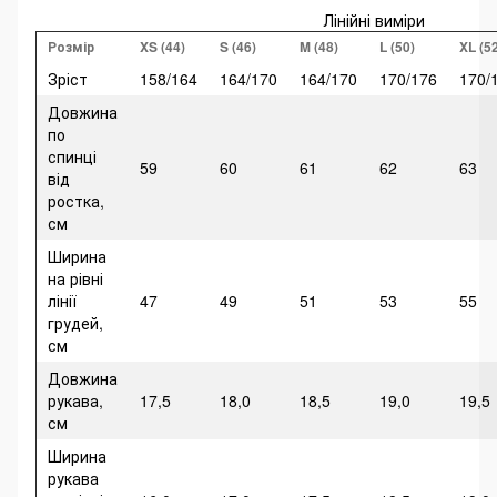
Лінійні виміри
Розмір
XS (44)
S (46)
M (48)
L (50)
XL (5
Зріст
158/164
164/170
164/170
170/176
170/
Довжина
по
спинці
59
60
61
62
63
від
ростка,
см
Ширина
на рівні
лінії
47
49
51
53
55
грудей,
см
Довжина
рукава,
17,5
18,0
18,5
19,0
19,5
см
Ширина
рукава