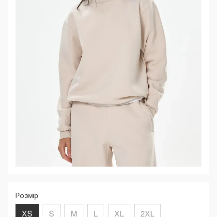
Розмір
XS
S
M
L
XL
2XL