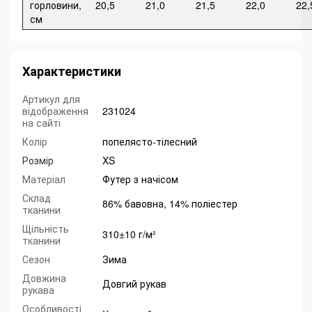
горловини,
20,5
21,0
21,5
22,0
22,
см
Характеристики
Артикул для
відображення
231024
на сайті
Колір
попелясто-тілесний
Розмір
XS
Матеріал
Футер з начісом
Склад
86% бавовна, 14% поліестер
тканини
Щільність
310±10 г/м²
тканини
Сезон
Зима
Довжина
Довгий рукав
рукава
Особливості