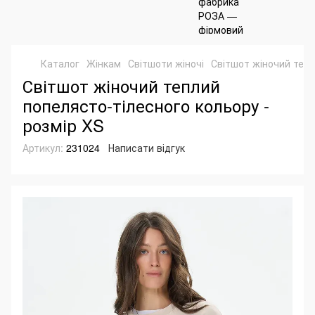
Каталог
Жінкам
Світшоти жіночі
Світшот жіночий тепл
Світшот жіночий теплий
попелясто-тілесного кольору -
розмір XS
Артикул:
231024
Написати відгук