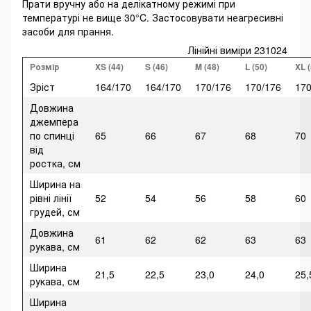
Прати вручну або на делікатному режимі при
температурі не вище 30°C. Застосовувати неагресивні
засоби для прання.
Лінійні виміри 231024
Розмір
XS (44)
S (46)
M (48)
L (50)
XL (
Зріст
164/170
164/170
170/176
170/176
170
Довжина
джемпера
по спинці
65
66
67
68
70
від
ростка, см
Ширина на
рівні лінії
52
54
56
58
60
грудей, см
Довжина
61
62
62
63
63
рукава, см
Ширина
21,5
22,5
23,0
24,0
25,
рукава, см
Ширина