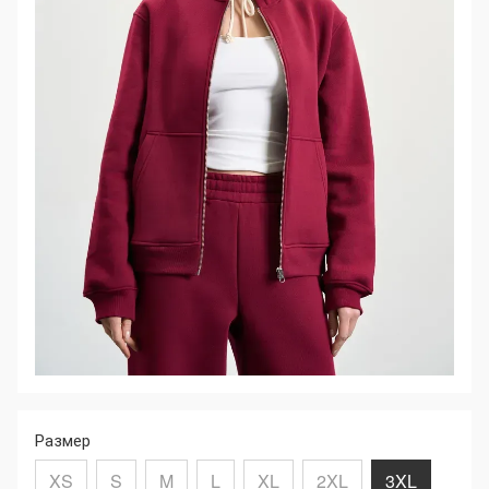
Размер
XS
S
M
L
XL
2XL
3XL