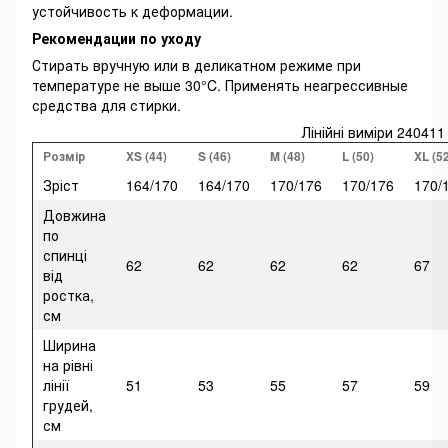
устойчивость к деформации.
Рекомендации по уходу
Стирать вручную или в деликатном режиме при
температуре не выше 30°C. Применять неагрессивные
средства для стирки.
Лінійні виміри 240411
Розмір
XS (44)
S (46)
M (48)
L (50)
XL (5
Зріст
164/170
164/170
170/176
170/176
170/
Довжина
по
спинці
62
62
62
62
67
від
ростка,
см
Ширина
на рівні
лінії
51
53
55
57
59
грудей,
см