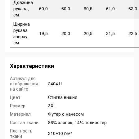
Довжина
рукава,
60,0
60,0
60,5
61,0
62,0
см
Ширина
рукава
19,5
20,0
20,5
21,5
22,5
зверху,
см
Характеристики
Артикул для
отображения
240411
на сайте
Цвет
Стигла вишня
Размер
3XL
Материал
Футер с начесом
Состав ткани
86% хлопок, 14% полиэстер
Плотность
310±10 г/м²
ткани