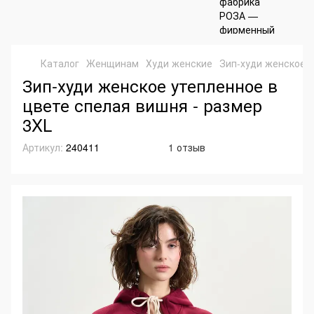
Каталог
Женщинам
Худи женские
Зип-худи женское у
Зип-худи женское утепленное в
цвете спелая вишня - размер
3XL
Артикул:
240411
1 отзыв