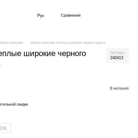
Рус
Сравнение
Штаны женские
Штаны женские теплые широкие черного цвета
еплые широкие черного
Артикул
240413
L
В желания
тельной скидки
2XL