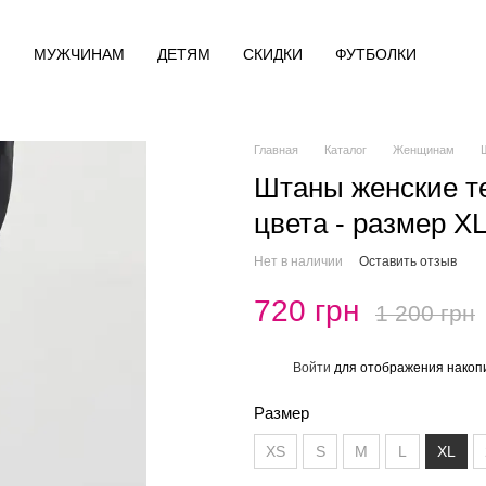
М
МУЖЧИНАМ
ДЕТЯМ
СКИДКИ
ФУТБОЛКИ
Главная
Каталог
Женщинам
Штаны женские т
цвета - размер X
Нет в наличии
Оставить отзыв
720 грн
1 200 грн
Войти
для отображения накопи
%
Размер
XS
S
M
L
XL