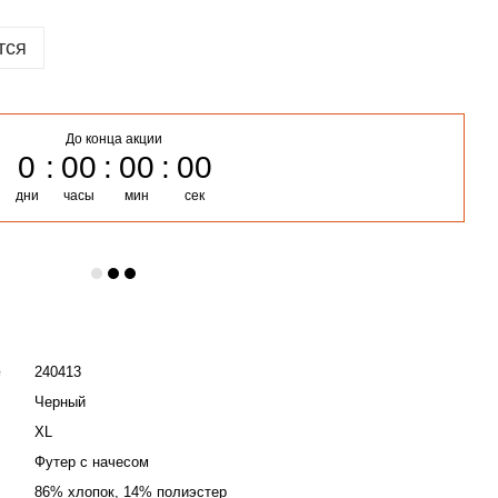
тся
До конца акции
0
00
00
00
дни
часы
мин
сек
е
240413
Черный
XL
Футер с начесом
86% хлопок, 14% полиэстер