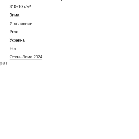
310±10 г/м²
Зима
Утепленный
Роза
Украина
Нет
Осень-Зима 2024
рат