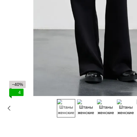
−40%
4