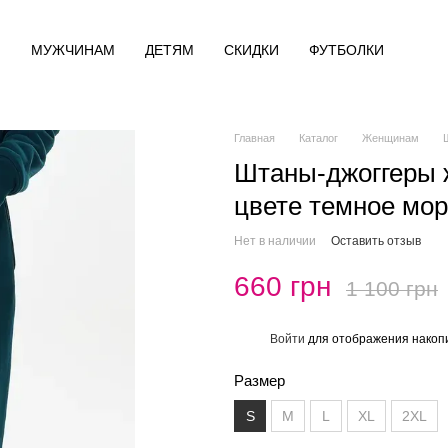
М
МУЖЧИНАМ
ДЕТЯМ
СКИДКИ
ФУТБОЛКИ
Главная
Каталог
Женщинам
Штаны-джоггеры 
цвете темное мор
Нет в наличии
Оставить отзыв
660 грн
1 100 грн
Войти
для отображения накопи
%
Размер
S
M
L
XL
2XL