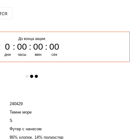
тся
До конца акции
0
00
00
00
дни
часы
мин
сек
е
240429
Темне море
S
Футер с начесом
86% хлопок, 14% полиэстер