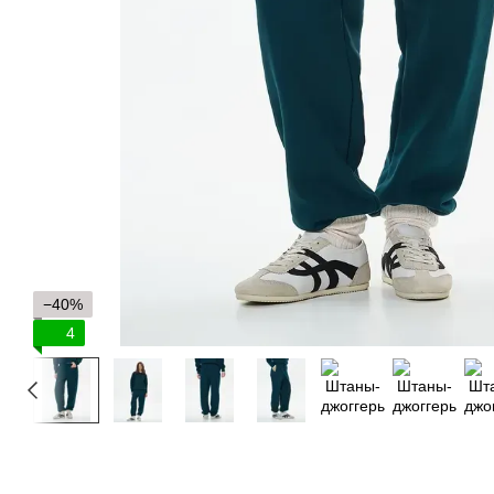
−40%
4