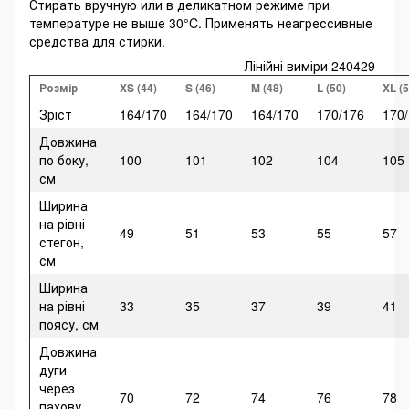
Стирать вручную или в деликатном режиме при
температуре не выше 30°C. Применять неагрессивные
средства для стирки.
Лінійні виміри 240429
Розмір
XS (44)
S (46)
M (48)
L (50)
XL (5
Зріст
164/170
164/170
164/170
170/176
170
Довжина
по боку,
100
101
102
104
105
см
Ширина
на рівні
49
51
53
55
57
стегон,
см
Ширина
на рівні
33
35
37
39
41
поясу, см
Довжина
дуги
через
70
72
74
76
78
пахову