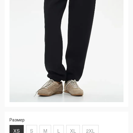
Размер
XS
S
M
L
XL
2XL