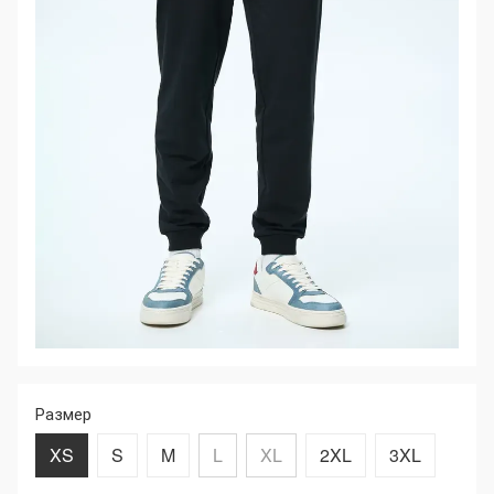
Размер
XS
S
M
L
XL
2XL
3XL