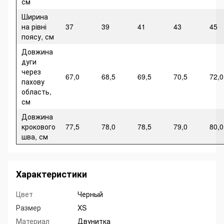
см
Ширина
на рівні
37
39
41
43
45
поясу, см
Довжина
дуги
через
67,0
68,5
69,5
70,5
72,0
пахову
область,
см
Довжина
крокового
77,5
78,0
78,5
79,0
80,0
шва, см
Характеристики
Цвет
Черный
Размер
XS
Материал
Двунитка