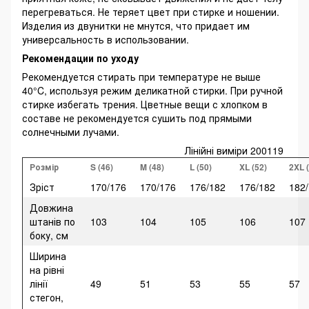
перегреваться. Не теряет цвет при стирке и ношении.
Изделия из двунитки не мнутся, что придает им
универсальность в использовании.
Рекомендации по уходу
Рекомендуется стирать при температуре не выше
40°C, используя режим деликатной стирки. При ручной
стирке избегать трения. Цветные вещи с хлопком в
составе не рекомендуется сушить под прямыми
солнечными лучами.
Лінійні виміри 200119
Розмір
S (46)
M (48)
L (50)
XL (52)
2XL 
Зріст
170/176
170/176
176/182
176/182
182
Довжина
штанів по
103
104
105
106
107
боку, см
Ширина
на рівні
лінії
49
51
53
55
57
стегон,