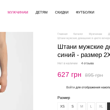
М
МУЖЧИНАМ
ДЕТЯМ
СКИДКИ
ФУТБОЛКИ
Главная
Каталог
Мужчинам
Д
Штани мужские домашние в цвете вечер
Штани мужские д
синий - размер 2
Нет в наличии
4 отзыва
627 грн
895 грн
Войти
для отображения накопи
%
Размер
XS
S
M
L
XL