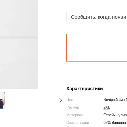
Сообщить, когда появи
Характеристики
Цвет
Вечірній сині
Размер
2XL
Материал
Стрейч-кулир
Состав ткани
95% бавовна,