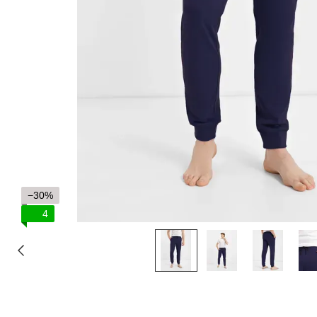
−30%
4