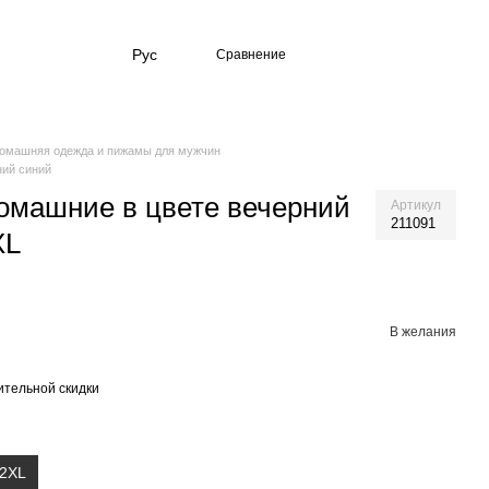
Рус
Сравнение
омашняя одежда и пижамы для мужчин
ний синий
омашние в цвете вечерний
Артикул
211091
XL
В желания
тельной скидки
2XL