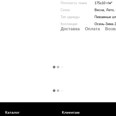
Плотность ткани
175±10 г/м²
Сезон
Весна, Лето,
Тип одежды
Пижамные ш
Коллекция
Осень-Зима 
Доставка
Оплата
Возв
Каталог
Клиентам