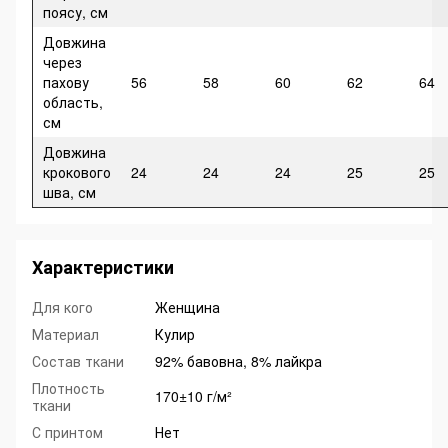
поясу, см
Довжина
через
пахову
56
58
60
62
64
область,
см
Довжина
крокового
24
24
24
25
25
шва, см
Характеристики
Для кого
Женщина
Материал
Кулир
Состав ткани
92% бавовна, 8% лайкра
Плотность
170±10 г/м²
ткани
С принтом
Нет