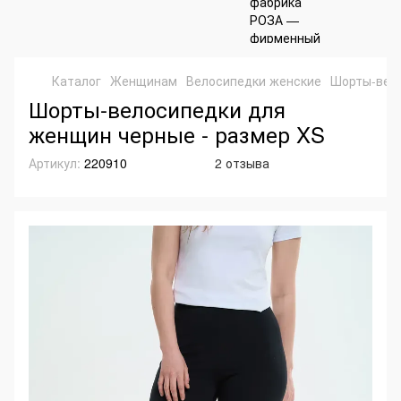
Каталог
Женщинам
Велосипедки женские
Шорты-вел
Шорты-велосипедки для
женщин черные - размер XS
Артикул:
220910
2 отзыва