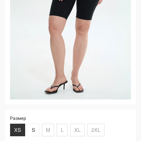
Размер
XS
S
M
L
XL
2XL