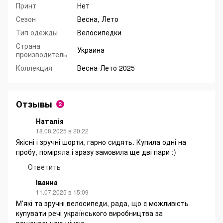
Принт
Нет
Сезон
Весна, Лето
Тип одежды
Велосипедки
Страна-
Украина
производитель
Коллекция
Весна-Лето 2025
Отзывы
2
Наталія
18.08.2025 в 20:22
Якісні і зручні шорти, гарно сидять. Купила одні на
пробу, поміряла і зразу замовила ще дві пари :)
Ответить
Іванна
11.07.2025 в 15:09
Мʼякі та зручні велосипеди, рада, що є можливість
купувати речі українського виробництва за