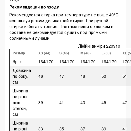
Рекомендации по уходу
Рекомендуется стирка при температуре не выше 40°C,
используя режим деликатной стирки. При ручной
стирке избегать трения. Цветные вещи с хлопком в
составе не рекомендуется сушить под прямыми
солнечными лучами.
Лінійні виміри 220910
Розмір
XS (44)
S (46)
M (48)
L (50)
XL (5
Зріст
164/170
164/170
164/170
164/170
170
Довжина
по боку,
46
47
48
50
51
см
Ширина
на рівні
лінії
39
41
43
45
47
стегон,
см
Ширина
на рівні
33
35
37
39
41