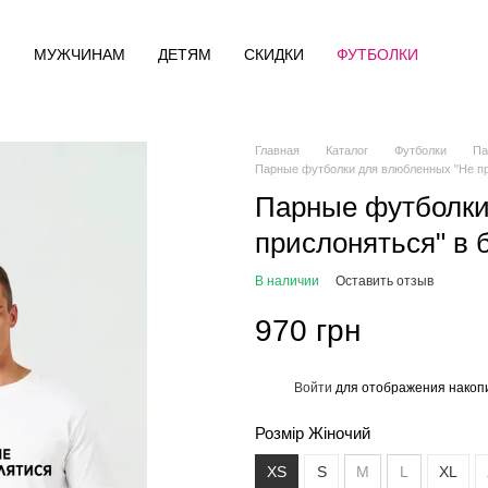
М
МУЖЧИНАМ
ДЕТЯМ
СКИДКИ
ФУТБОЛКИ
Главная
Каталог
Футболки
Па
Парные футболки для влюбленных "Не пр
Парные футболки
прислоняться" в 
В наличии
Оставить отзыв
970 грн
Войти
для отображения накопи
%
Розмір Жіночий
XS
S
M
L
XL