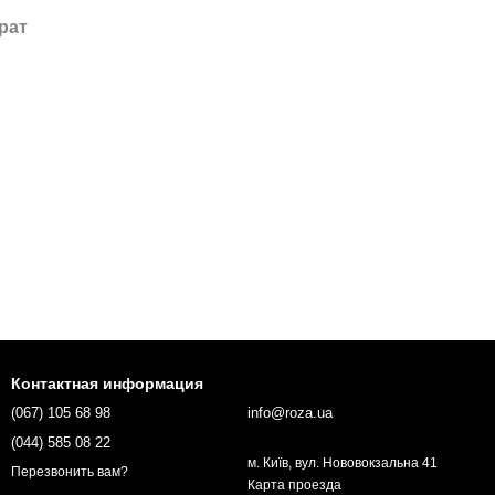
рат
Контактная информация
(067) 105 68 98
info@roza.ua
(044) 585 08 22
м. Київ, вул. Нововокзальна 41
Перезвонить вам?
Карта проезда