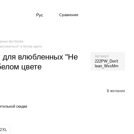
Рус
Сравнение
рные футболки
ислоняться" в белом цвете
 для влюбленных "Не
Артикул
222PW_Don't
белом цвете
lean_WxsMm
В желания
тельной скидки
2XL