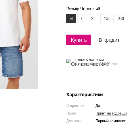
Розмір Чоловічий
M
L
XL
2XL
3XL
Купить
В кредит
ОПЛАТА ЧАСТЯМИ
4 платежа по 242.50 грн
Характеристики
С принтом
Да
Принт
Принт на годовщи
Для кого
Парный комплект