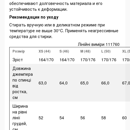
обеспечивают долговечность материала и его
устойчивость к деформации.
Рекомендации по уходу
Стирать вручную или в деликатном режиме при
температуре не выше 30°C. Применять неагрессивные
средства для стирки.
Лінійні виміри 111760
Розмір
XS (44)
S (46)
M (48)
L (50)
XL (
Зріст
164/170
164/170
170/176
170/176
170
Довжина
джемпера
по спинці
63,0
64,0
65,0
66,0
67,
від
ростка,
см
Ширина
на рівні
лінії
52
54
56
58
60
грудей,
см