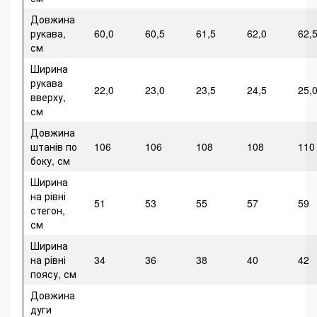
Довжина
рукава,
60,0
60,5
61,5
62,0
62,
см
Ширина
рукава
22,0
23,0
23,5
24,5
25,
вверху,
см
Довжина
штанів по
106
106
108
108
110
боку, см
Ширина
на рівні
51
53
55
57
59
стегон,
см
Ширина
на рівні
34
36
38
40
42
поясу, см
Довжина
дуги