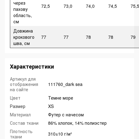
через
72,5
73,0
74,0
74,5
75,
пахову
область,
см
Довжина
крокового
77
77
78
78
79
шва, см
Характеристики
Артикул для
отображения
111760_dark sea
на сайте
Цвет
Темне море
Размер
XS
Материал
Футер с начесом
Состав ткани
86% хлопок, 14% полиэстер
Плотность
310±10 г/м²
ткани