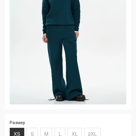
Размер
XS
S
M
L
XL
2XL