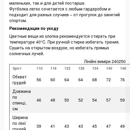
маленьких, так и для детей постарше.
Футболка легко сочетается с любым гардеробом и
подходит для разных случаев – от прогулок до занятий
спортом.
Рекомендации по уходу
Цветные вещи из хлопка рекомендуется стирать при
температуре 40°C. При ручной стирке избегать трения.
Сушить на открытом воздухе, но избегать прямых
солнечных лучей.
Лінійні виміри 240250
Зріст
110
116
122
128
134
140
146
Обхват
56
60
64
64
68
72
76
грудей
Довжина
по
46
48
50
52
54
57
59
спинці,
см
Ширина
по лінії
39
41
43
43
45
47
49
грудей,