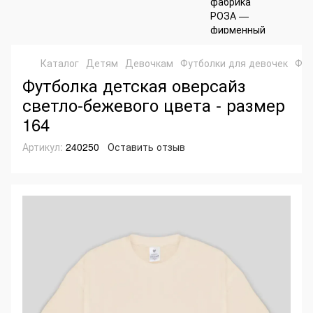
Каталог
Детям
Девочкам
Футболки для девочек
Фут
Футболка детская оверсайз
светло-бежевого цвета - размер
164
Артикул:
240250
Оставить отзыв