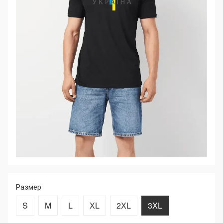
Размер
S
M
L
XL
2XL
3XL