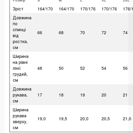
Розмір
S
M
L
XL
2XL
Зріст
164/170
164/170
170/176
170/176
176/
Довжина
по
спинці
66
68
70
72
74
від
ростка,
см
Ширина
на рівні
лінії
48
50
52
54
56
грудей,
см
Довжина
рукава,
17
18
19
20
21
см
Ширина
рукава
19,0
19,5
20,0
20,5
21,0
зверху,
см