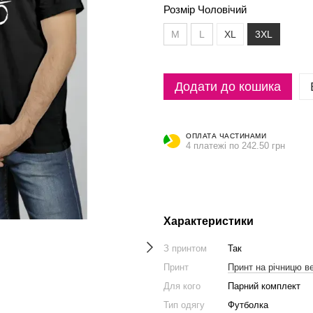
Розмір Чоловічий
M
L
XL
3XL
Додати до кошика
ОПЛАТА ЧАСТИНАМИ
4 платежі по 242.50 грн
Характеристики
З принтом
Так
Принт
Принт на річницю в
Для кого
Парний комплект
Тип одягу
Футболка