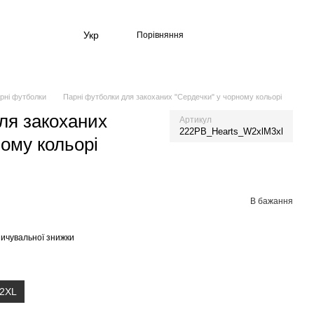
Укр
Порівняння
рні футболки
Парні футболки для закоханих "Сердечки" у чорному кольорі
ля закоханих
Артикул
222PB_Hearts_W2xlM3xl
ному кольорі
В бажання
ичувальної знижки
2XL