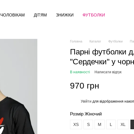
ЧОЛОВІКАМ
ДІТЯМ
ЗНИЖКИ
ФУТБОЛКИ
Головна
Каталог
Футболки
Па
Парні футболки д
"Сердечки" у чор
В наявності
Написати відгук
970 грн
Увійти
для відображення накоп
%
Розмір Жіночий
XS
S
M
L
XL