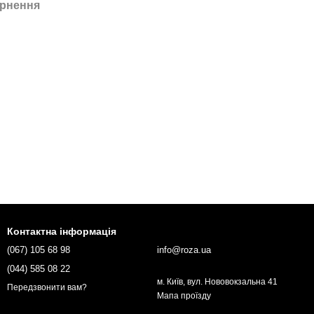
рнення
Контактна інформація
(067) 105 68 98
info@roza.ua
(044) 585 08 22
м. Київ, вул. Нововокзальна 41
Передзвонити вам?
Мапа проїзду