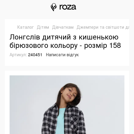
Каталог
Дітям
Дівчаткам
Джемпери та світшоти для 
Лонгслів дитячий з кишенькою
бірюзового кольору - розмір 158
Артикул:
240451
Написати відгук