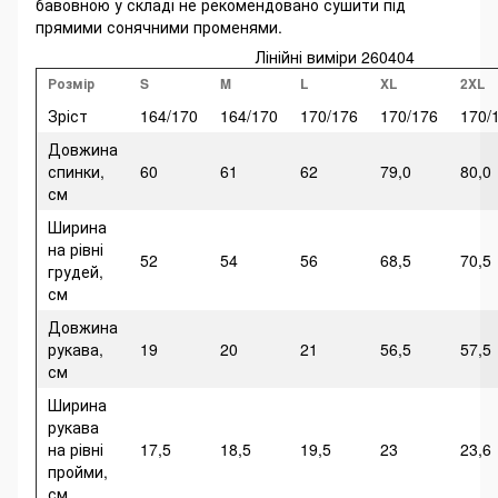
бавовною у складі не рекомендовано сушити під
прямими сонячними променями.
Лінійні виміри 260404
Розмір
S
M
L
XL
2XL
Зріст
164/170
164/170
170/176
170/176
170/
Довжина
спинки,
60
61
62
79,0
80,0
см
Ширина
на рівні
52
54
56
68,5
70,5
грудей,
см
Довжина
рукава,
19
20
21
56,5
57,5
см
Ширина
рукава
на рівні
17,5
18,5
19,5
23
23,6
пройми,
см