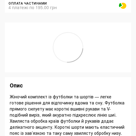
ОПЛАТА ЧАСТИНАМИ
4 платежі по 195.00 грн
Опис
Жіночий комплект із футболки та шортів — легке
готове рішення для відпочинку вдома та сну. Футболка
прямого силуету має короткі вшивні рукави та V-
подібний виріз, який акуратно підкреслює лінію шиї.
Хвиляста обробка країв футболки й рукавів додає
делікатного акценту. Короткі шорти мають еластичний
пояс із зав’язкою та таку саму хвилясту обробку низу.