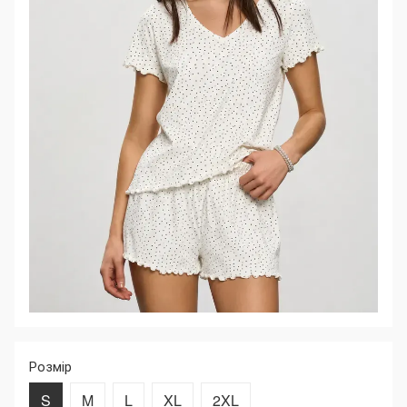
Розмір
S
M
L
XL
2XL