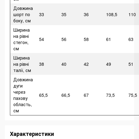
Довжина
шорт по
33
35
36
108,5
110
боку, см
Ширина
на рівні
54
56
58
61
63
стегон,
см
Ширина
на рівні
38
40
42
49
51
талії, см
Довжина
дуги
через
65,5
66,5
67
73,5
75,5
пахову
область,
см
Характеристики