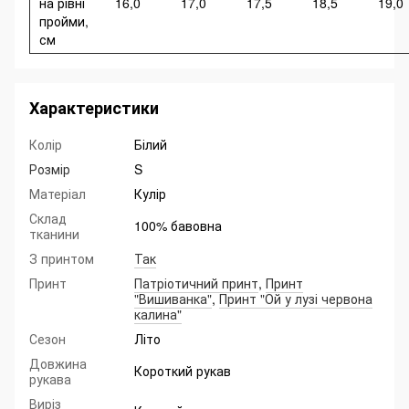
на рівні
16,0
17,0
17,5
18,5
19,0
пройми,
см
Характеристики
Колір
Білий
Розмір
S
Матеріал
Кулір
Склад
100% бавовна
тканини
З принтом
Так
Принт
Патріотичний принт
,
Принт
"Вишиванка"
,
Принт "Ой у лузі червона
калина"
Сезон
Літо
Довжина
Короткий рукав
рукава
Виріз