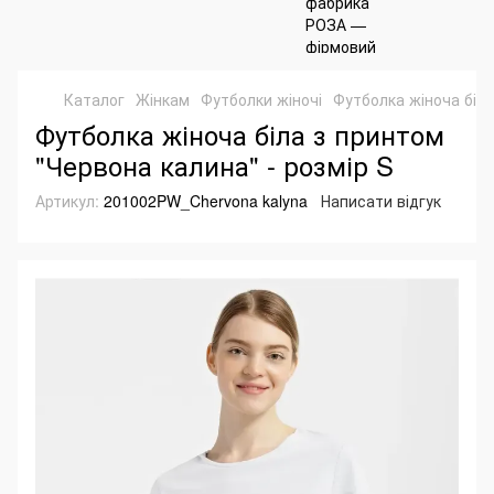
Каталог
Жінкам
Футболки жіночі
Футболка жіноча біла
Футболка жіноча біла з принтом
"Червона калина" - розмір S
Артикул:
201002PW_Chervona kalyna
Написати відгук