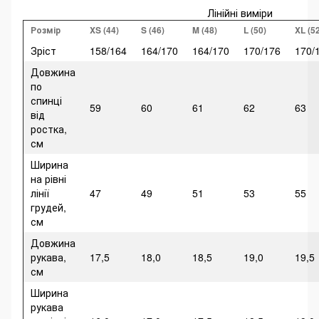
Лінійні виміри
Розмір
XS (44)
S (46)
M (48)
L (50)
XL (5
Зріст
158/164
164/170
164/170
170/176
170/
Довжина
по
спинці
59
60
61
62
63
від
ростка,
см
Ширина
на рівні
лінії
47
49
51
53
55
грудей,
см
Довжина
рукава,
17,5
18,0
18,5
19,0
19,5
см
Ширина
рукава