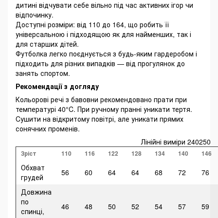
дитині відчувати себе вільно під час активних ігор чи
відпочинку.
Доступні розміри: від 110 до 164, що робить її
універсальною і підходящою як для найменших, так і
для старших дітей.
Футболка легко поєднується з будь-яким гардеробом і
підходить для різних випадків — від прогулянок до
занять спортом.
Рекомендації з догляду
Кольорові речі з бавовни рекомендовано прати при
температурі 40°C. При ручному пранні уникати тертя.
Cушити на відкритому повітрі, але уникати прямих
сонячних променів.
Лінійні виміри 240250
Зріст
110
116
122
128
134
140
146
Обхват
56
60
64
64
68
72
76
грудей
Довжина
по
46
48
50
52
54
57
59
спинці,