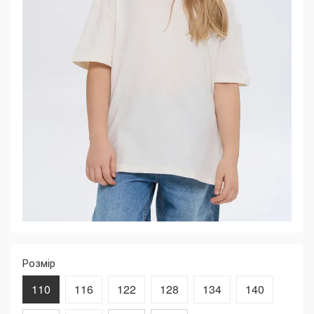
Розмір
110
116
122
128
134
140