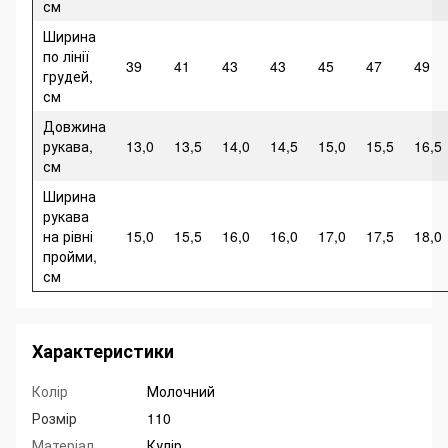
см
Ширина
по лінії
39
41
43
43
45
47
49
грудей,
см
Довжина
рукава,
13,0
13,5
14,0
14,5
15,0
15,5
16,5
см
Ширина
рукава
на рівні
15,0
15,5
16,0
16,0
17,0
17,5
18,0
пройми,
см
Характеристики
Колір
Молочний
Розмір
110
Матеріал
Кулір